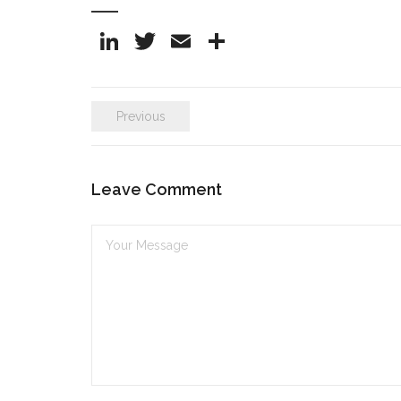
Li
T
E
S
n
w
m
h
k
itt
ai
ar
Previous
e
er
l
e
dI
n
Leave Comment